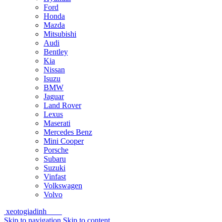
Ford
Honda
Mazda
Mitsubishi
Audi
Bentley
Kia
Nissan
Isuzu
BMW
Jaguar
Land Rover
Lexus
Maserati
Mercedes Benz
Mini Cooper
Porsche
Subaru
Suzuki
Vinfast
Volkswagen
Volvo
xeotogiadinh
.com
Skip to navigation
Skip to content