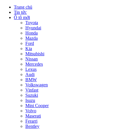
Trang chủ
Tin tức
Ô tô mới
Toyota
Hyundai
Honda
Mazda
Ford
Kia
Mitsubishi
Nissan
Mercedes
Lexus
Audi
BMW
Volkswagen
Vinfast
Suzuki
Isuzu
Mini Cooper
Volvo
Maserati
Ferarri
Bentley