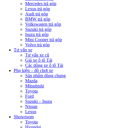
Mercedes trả góp
Lexus trả góp
Audi trả góp
BMW trả góp
Volkswagen trả góp
Suzuki trả góp
Isuzu trả góp
Mini Cooper trả góp
Volvo trả góp
Tư vấn xe
Tư vấn xe cũ
Giá xe ô tô Tải
Các dòng xe ô tô Tải
Phụ kiện – đồ chơi xe
Sản phẩm dùng chung
Mazda
Mitsubishi
Toyota
Ford
Suzuki – Isuzu
Nissan
Lexus
Showroom
Toyota
Hyundai