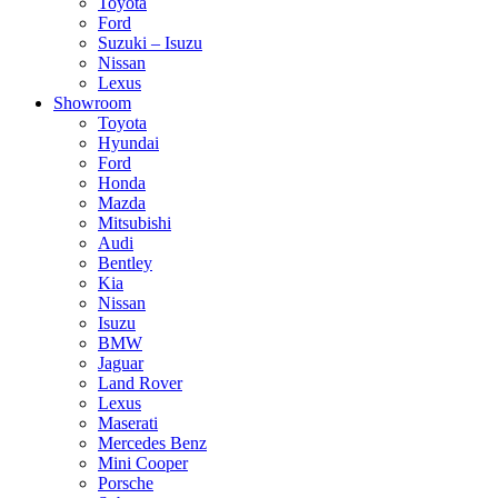
Toyota
Ford
Suzuki – Isuzu
Nissan
Lexus
Showroom
Toyota
Hyundai
Ford
Honda
Mazda
Mitsubishi
Audi
Bentley
Kia
Nissan
Isuzu
BMW
Jaguar
Land Rover
Lexus
Maserati
Mercedes Benz
Mini Cooper
Porsche