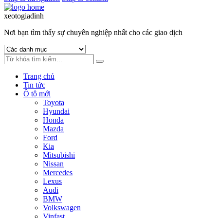
xeotogiadinh
.com
Nơi bạn tìm thấy sự chuyên nghiệp nhất cho các giao dịch
Trang chủ
Tin tức
Ô tô mới
Toyota
Hyundai
Honda
Mazda
Ford
Kia
Mitsubishi
Nissan
Mercedes
Lexus
Audi
BMW
Volkswagen
Vinfast