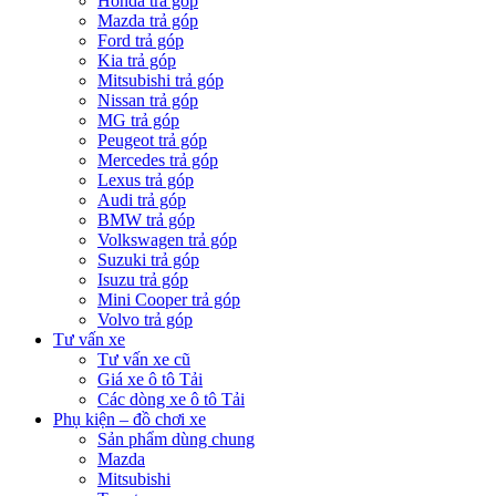
Honda trả góp
Mazda trả góp
Ford trả góp
Kia trả góp
Mitsubishi trả góp
Nissan trả góp
MG trả góp
Peugeot trả góp
Mercedes trả góp
Lexus trả góp
Audi trả góp
BMW trả góp
Volkswagen trả góp
Suzuki trả góp
Isuzu trả góp
Mini Cooper trả góp
Volvo trả góp
Tư vấn xe
Tư vấn xe cũ
Giá xe ô tô Tải
Các dòng xe ô tô Tải
Phụ kiện – đồ chơi xe
Sản phẩm dùng chung
Mazda
Mitsubishi