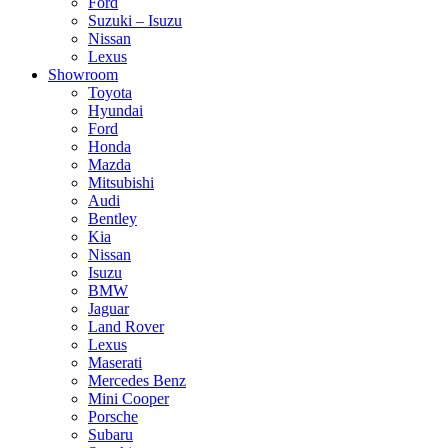
Ford
Suzuki – Isuzu
Nissan
Lexus
Showroom
Toyota
Hyundai
Ford
Honda
Mazda
Mitsubishi
Audi
Bentley
Kia
Nissan
Isuzu
BMW
Jaguar
Land Rover
Lexus
Maserati
Mercedes Benz
Mini Cooper
Porsche
Subaru