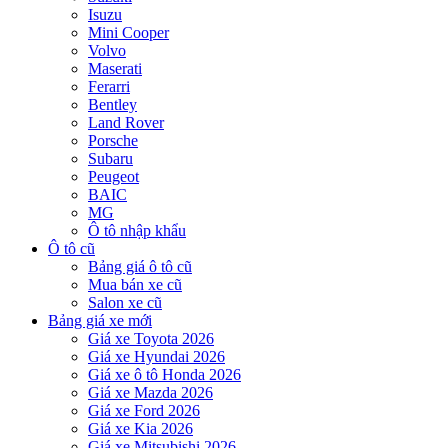
Isuzu
Mini Cooper
Volvo
Maserati
Ferarri
Bentley
Land Rover
Porsche
Subaru
Peugeot
BAIC
MG
Ô tô nhập khẩu
Ô tô cũ
Bảng giá ô tô cũ
Mua bán xe cũ
Salon xe cũ
Bảng giá xe mới
Giá xe Toyota 2026
Giá xe Hyundai 2026
Giá xe ô tô Honda 2026
Giá xe Mazda 2026
Giá xe Ford 2026
Giá xe Kia 2026
Giá xe Mitsubishi 2026