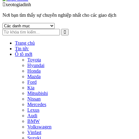
to
to
xeotogiadinh
.com
navigation
content
Nơi bạn tìm thấy sự chuyên nghiệp nhất cho các giao dịch
Trang chủ
Tin tức
Ô tô mới
Toyota
Hyundai
Honda
Mazda
Ford
Kia
Mitsubishi
Nissan
Mercedes
Lexus
Audi
BMW
Volkswagen
Vinfast
Suzuki