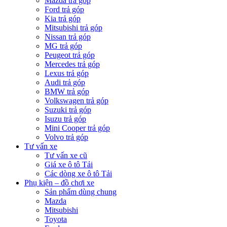
Mazda trả góp
Ford trả góp
Kia trả góp
Mitsubishi trả góp
Nissan trả góp
MG trả góp
Peugeot trả góp
Mercedes trả góp
Lexus trả góp
Audi trả góp
BMW trả góp
Volkswagen trả góp
Suzuki trả góp
Isuzu trả góp
Mini Cooper trả góp
Volvo trả góp
Tư vấn xe
Tư vấn xe cũ
Giá xe ô tô Tải
Các dòng xe ô tô Tải
Phụ kiện – đồ chơi xe
Sản phẩm dùng chung
Mazda
Mitsubishi
Toyota