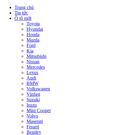
Trang chủ
Tin tức
Ô tô mới
Toyota
Hyundai
Honda
Mazda
Ford
Kia
Mitsubishi
Nissan
Mercedes
Lexus
Audi
BMW
Volkswagen
Vinfast
Suzuki
Isuzu
Mini Cooper
Volvo
Maserati
Ferarri
Bentley