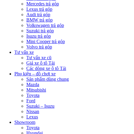
Mercedes trả góp
Lexus trả góp
Audi trả góp
BMW trả góp
Volkswagen trả góp
Suzuki trả góp
Isuzu trả góp
Mini Cooper trả góp
Volvo trả góp
Tư vấn xe
Tư vấn xe cũ
Giá xe ô tô Tải
Các dòng xe ô tô Tải
Phụ kiện – đồ chơi xe
Sản phẩm dùng chung
Mazda
Mitsubishi
Toyota
Ford
Suzuki – Isuzu
Nissan
Lexus
Showroom
Toyota
Hyundai