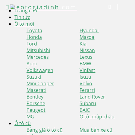
xeotogiadinh
.com
Trang chủ
Tin tức
Ô tô mới
Toyota
Hyundai
Honda
Mazda
Ford
Kia
Mitsubishi
Nissan
Mercedes
Lexus
Audi
BMW
Volkswagen
Vinfast
Suzuki
Isuzu
Mini Cooper
Volvo
Maserati
Ferarri
Bentley
Land Rover
Porsche
Subaru
Peugeot
BAIC
MG
Ô tô nhập khẩu
Ô tô cũ
Bảng giá ô tô cũ
Mua bán xe cũ