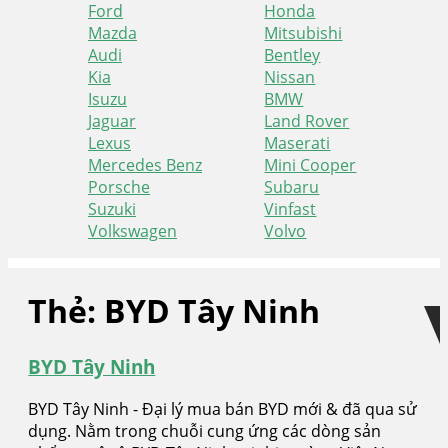
Ford
Honda
Mazda
Mitsubishi
Audi
Bentley
Kia
Nissan
Isuzu
BMW
Jaguar
Land Rover
Lexus
Maserati
Mercedes Benz
Mini Cooper
Porsche
Subaru
Suzuki
Vinfast
Volkswagen
Volvo
Skip
Skip
to
to
Thẻ:
BYD Tây Ninh
navigation
content
BYD Tây Ninh
BYD Tây Ninh - Đại lý mua bán BYD mới & đã qua sử
dụng. Nằm trong chuỗi cung ứng các dòng sản