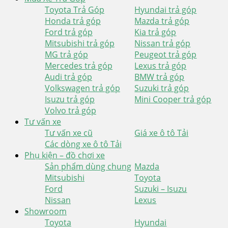
Toyota Trả Góp
Hyundai trả góp
Honda trả góp
Mazda trả góp
Ford trả góp
Kia trả góp
Mitsubishi trả góp
Nissan trả góp
MG trả góp
Peugeot trả góp
Mercedes trả góp
Lexus trả góp
Audi trả góp
BMW trả góp
Volkswagen trả góp
Suzuki trả góp
Isuzu trả góp
Mini Cooper trả góp
Volvo trả góp
Tư vấn xe
Tư vấn xe cũ
Giá xe ô tô Tải
Các dòng xe ô tô Tải
Phụ kiện – đồ chơi xe
Sản phẩm dùng chung
Mazda
Mitsubishi
Toyota
Ford
Suzuki – Isuzu
Nissan
Lexus
Showroom
Toyota
Hyundai