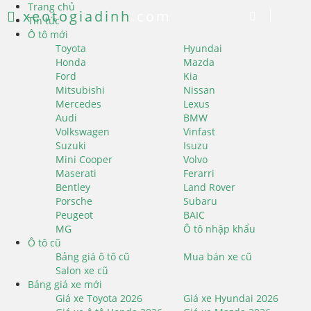
Trang chủ
xeotogiadinh
.com
Tin tức
Ô tô mới
Toyota
Hyundai
Honda
Mazda
Ford
Kia
Mitsubishi
Nissan
Mercedes
Lexus
Audi
BMW
Volkswagen
Vinfast
Suzuki
Isuzu
Mini Cooper
Volvo
Maserati
Ferarri
Bentley
Land Rover
Porsche
Subaru
Peugeot
BAIC
MG
Ô tô nhập khẩu
Ô tô cũ
Bảng giá ô tô cũ
Mua bán xe cũ
Salon xe cũ
Bảng giá xe mới
Giá xe Toyota 2026
Giá xe Hyundai 2026