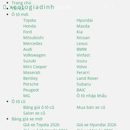
Trang chủ
xeotogiadinh
.com
Tin tức
Ô tô mới
Toyota
Hyundai
Honda
Mazda
Ford
Kia
Mitsubishi
Nissan
Mercedes
Lexus
Audi
BMW
Volkswagen
Vinfast
Suzuki
Isuzu
Mini Cooper
Volvo
Maserati
Ferarri
Bentley
Land Rover
Porsche
Subaru
Peugeot
BAIC
MG
Ô tô nhập khẩu
Ô tô cũ
Bảng giá ô tô cũ
Mua bán xe cũ
Salon xe cũ
Bảng giá xe mới
Giá xe Toyota 2026
Giá xe Hyundai 2026