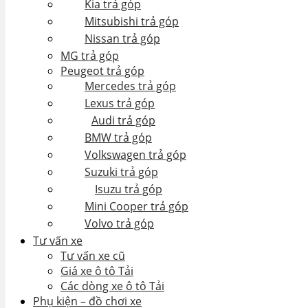
Kia trả góp
Mitsubishi trả góp
Nissan trả góp
MG trả góp
Peugeot trả góp
Mercedes trả góp
Lexus trả góp
Audi trả góp
BMW trả góp
Volkswagen trả góp
Suzuki trả góp
Isuzu trả góp
Mini Cooper trả góp
Volvo trả góp
Tư vấn xe
Tư vấn xe cũ
Giá xe ô tô Tải
Các dòng xe ô tô Tải
Phụ kiện – đồ chơi xe