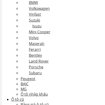
BMW
Volkswagen
Vinfast
Suzuki
Isuzu
Mini Cooper
Volvo
Maserati
Ferarri
Bentley
Land Rover
Porsche
Subaru
Peugeot
BAIC
MG
Ô tô nhập khẩu
Ô tô cũ
Bảng giá ô tô cũ