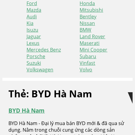
Ford
Honda
Mazda
Mitsubishi
Audi
Bentley
Kia
Nissan
Isuzu
BMW
Jaguar
Land Rover
Lexus
Maserati
Mercedes Benz
Mini Cooper
Porsche
Subaru
Suzuki
Vinfast
Volkswagen
Volvo
Skip
Skip
to
to
Thẻ:
BYD Hà Nam
navigation
content
BYD Hà Nam
BYD Hà Nam - Đại lý mua bán BYD mới & đã qua sử
dụng. Nằm trong chuỗi cung ứng các dòng sản