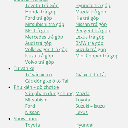
Toyota Trả Góp
Hyundai trả góp
Honda trả góp
Mazda trả góp
Ford trả góp
Kia trả góp
Mitsubishi trả góp
Nissan trả góp
MG trả góp
Peugeot trả góp
Mercedes trả góp
Lexus trả góp
Audi trả góp
BMW trả góp
Volkswagen trả góp
Suzuki trả góp
Isuzu trả góp
Mini Cooper trả góp
Volvo trả góp
Tư vấn xe
Tư vấn xe cũ
Giá xe ô tô Tải
Các dòng xe ô tô Tải
Phụ kiện – đồ chơi xe
Sản phẩm dùng chung
Mazda
Mitsubishi
Toyota
Ford
Suzuki – Isuzu
Nissan
Lexus
Showroom
Toyota
Hyundai