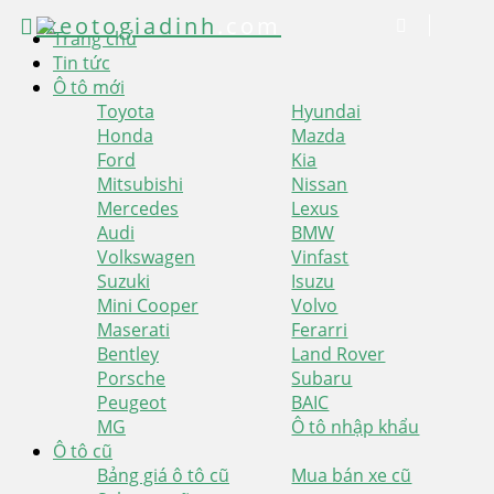
xeotogiadinh
.com
Trang chủ
Tin tức
Ô tô mới
Toyota
Hyundai
Honda
Mazda
Ford
Kia
Mitsubishi
Nissan
Mercedes
Lexus
Audi
BMW
Volkswagen
Vinfast
Suzuki
Isuzu
Mini Cooper
Volvo
Maserati
Ferarri
Bentley
Land Rover
Porsche
Subaru
Peugeot
BAIC
MG
Ô tô nhập khẩu
Ô tô cũ
Bảng giá ô tô cũ
Mua bán xe cũ