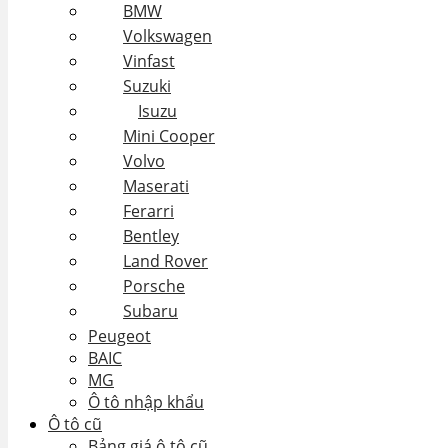
BMW
Volkswagen
Vinfast
Suzuki
Isuzu
Mini Cooper
Volvo
Maserati
Ferarri
Bentley
Land Rover
Porsche
Subaru
Peugeot
BAIC
MG
Ô tô nhập khẩu
Ô tô cũ
Bảng giá ô tô cũ