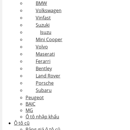
BMW
Volkswagen
Vinfast
Suzuki
Isuzu
Mini Cooper
Volvo
Maserati
Ferarri
Bentley
Land Rover
Porsche
Subaru
Peugeot
BAIC
MG
Ô tô nhập khẩu
Ô tô cũ
Bảng giá ô tô cũ