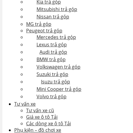
Kia trả góp
Mitsubishi trả góp
Nissan trả góp
MG trả góp
Peugeot trả góp
Mercedes trả góp
Lexus trả góp
Audi trả góp
BMW trả góp
Volkswagen trả góp
Suzuki trả góp
Isuzu trả góp
Mini Cooper trả góp
Volvo trả góp
Tư vấn xe
Tư vấn xe cũ
Giá xe ô tô Tải
Các dòng xe ô tô Tải
Phụ kiện – đồ chơi xe