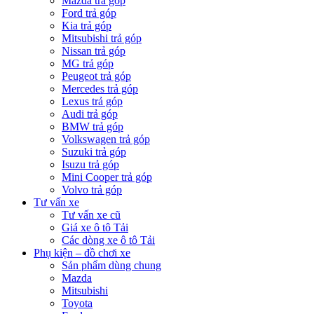
Mazda trả góp
Ford trả góp
Kia trả góp
Mitsubishi trả góp
Nissan trả góp
MG trả góp
Peugeot trả góp
Mercedes trả góp
Lexus trả góp
Audi trả góp
BMW trả góp
Volkswagen trả góp
Suzuki trả góp
Isuzu trả góp
Mini Cooper trả góp
Volvo trả góp
Tư vấn xe
Tư vấn xe cũ
Giá xe ô tô Tải
Các dòng xe ô tô Tải
Phụ kiện – đồ chơi xe
Sản phẩm dùng chung
Mazda
Mitsubishi
Toyota