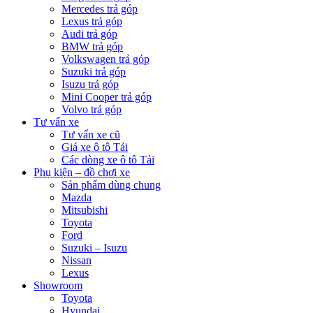
Mercedes trả góp
Lexus trả góp
Audi trả góp
BMW trả góp
Volkswagen trả góp
Suzuki trả góp
Isuzu trả góp
Mini Cooper trả góp
Volvo trả góp
Tư vấn xe
Tư vấn xe cũ
Giá xe ô tô Tải
Các dòng xe ô tô Tải
Phụ kiện – đồ chơi xe
Sản phẩm dùng chung
Mazda
Mitsubishi
Toyota
Ford
Suzuki – Isuzu
Nissan
Lexus
Showroom
Toyota
Hyundai