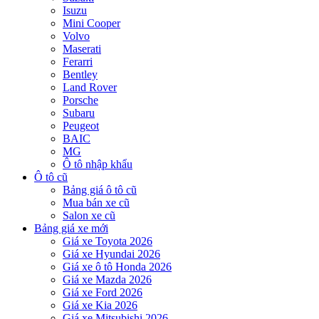
Isuzu
Mini Cooper
Volvo
Maserati
Ferarri
Bentley
Land Rover
Porsche
Subaru
Peugeot
BAIC
MG
Ô tô nhập khẩu
Ô tô cũ
Bảng giá ô tô cũ
Mua bán xe cũ
Salon xe cũ
Bảng giá xe mới
Giá xe Toyota 2026
Giá xe Hyundai 2026
Giá xe ô tô Honda 2026
Giá xe Mazda 2026
Giá xe Ford 2026
Giá xe Kia 2026
Giá xe Mitsubishi 2026