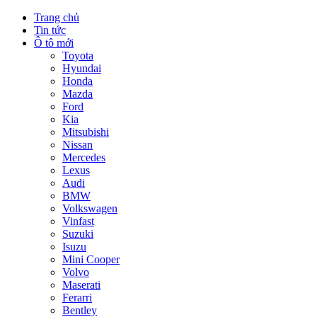
Trang chủ
Tin tức
Ô tô mới
Toyota
Hyundai
Honda
Mazda
Ford
Kia
Mitsubishi
Nissan
Mercedes
Lexus
Audi
BMW
Volkswagen
Vinfast
Suzuki
Isuzu
Mini Cooper
Volvo
Maserati
Ferarri
Bentley