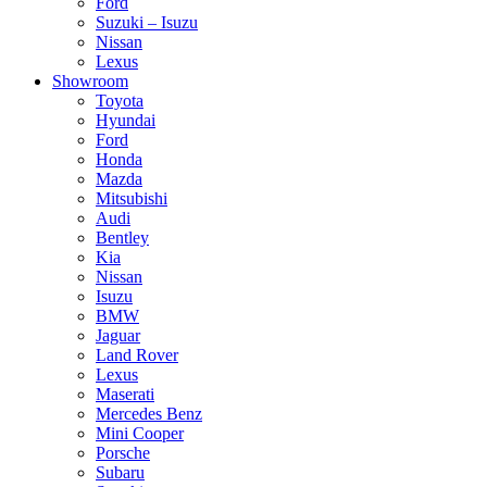
Ford
Suzuki – Isuzu
Nissan
Lexus
Showroom
Toyota
Hyundai
Ford
Honda
Mazda
Mitsubishi
Audi
Bentley
Kia
Nissan
Isuzu
BMW
Jaguar
Land Rover
Lexus
Maserati
Mercedes Benz
Mini Cooper
Porsche
Subaru