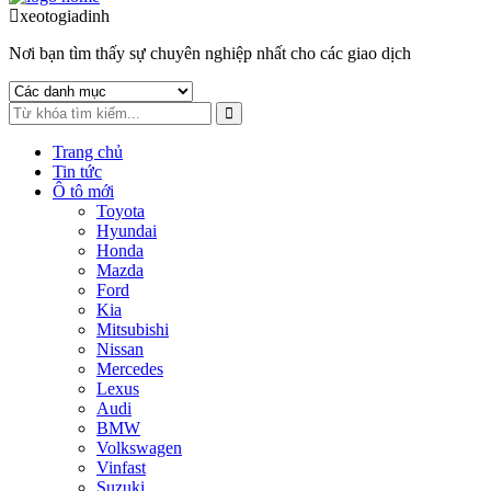
to
to
xeotogiadinh
.com
navigation
content
Nơi bạn tìm thấy sự chuyên nghiệp nhất cho các giao dịch
Trang chủ
Tin tức
Ô tô mới
Toyota
Hyundai
Honda
Mazda
Ford
Kia
Mitsubishi
Nissan
Mercedes
Lexus
Audi
BMW
Volkswagen
Vinfast
Suzuki