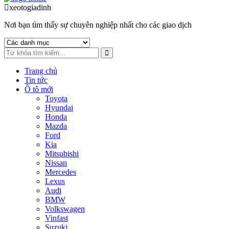
to
to
xeotogiadinh
.com
navigation
content
Nơi bạn tìm thấy sự chuyên nghiệp nhất cho các giao dịch
Trang chủ
Tin tức
Ô tô mới
Toyota
Hyundai
Honda
Mazda
Ford
Kia
Mitsubishi
Nissan
Mercedes
Lexus
Audi
BMW
Volkswagen
Vinfast
Suzuki