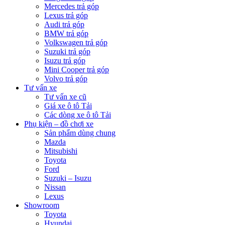
Mercedes trả góp
Lexus trả góp
Audi trả góp
BMW trả góp
Volkswagen trả góp
Suzuki trả góp
Isuzu trả góp
Mini Cooper trả góp
Volvo trả góp
Tư vấn xe
Tư vấn xe cũ
Giá xe ô tô Tải
Các dòng xe ô tô Tải
Phụ kiện – đồ chơi xe
Sản phẩm dùng chung
Mazda
Mitsubishi
Toyota
Ford
Suzuki – Isuzu
Nissan
Lexus
Showroom
Toyota
Hyundai