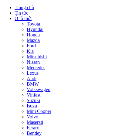
Trang chủ
Tin tức
Ô tô mới
Toyota
Hyundai
Honda
Mazda
Ford
Kia
Mitsubishi
Nissan
Mercedes
Lexus
Audi
BMW
Volkswagen
Vinfast
Suzuki
Isuzu
Mini Cooper
Volvo
Maserati
Ferarri
Bentley