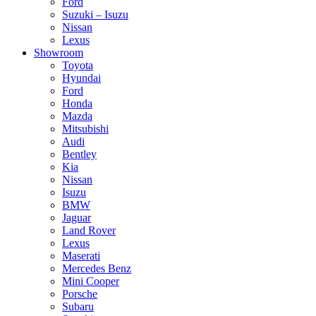
Ford
Suzuki – Isuzu
Nissan
Lexus
Showroom
Toyota
Hyundai
Ford
Honda
Mazda
Mitsubishi
Audi
Bentley
Kia
Nissan
Isuzu
BMW
Jaguar
Land Rover
Lexus
Maserati
Mercedes Benz
Mini Cooper
Porsche
Subaru