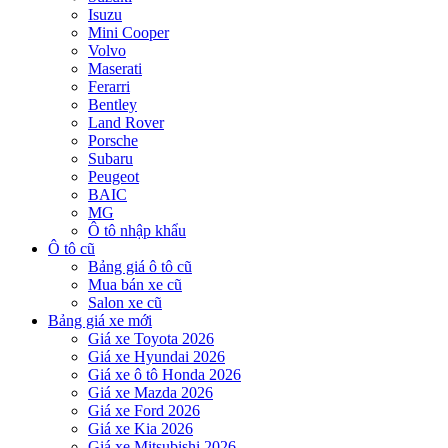
Isuzu
Mini Cooper
Volvo
Maserati
Ferarri
Bentley
Land Rover
Porsche
Subaru
Peugeot
BAIC
MG
Ô tô nhập khẩu
Ô tô cũ
Bảng giá ô tô cũ
Mua bán xe cũ
Salon xe cũ
Bảng giá xe mới
Giá xe Toyota 2026
Giá xe Hyundai 2026
Giá xe ô tô Honda 2026
Giá xe Mazda 2026
Giá xe Ford 2026
Giá xe Kia 2026
Giá xe Mitsubishi 2026