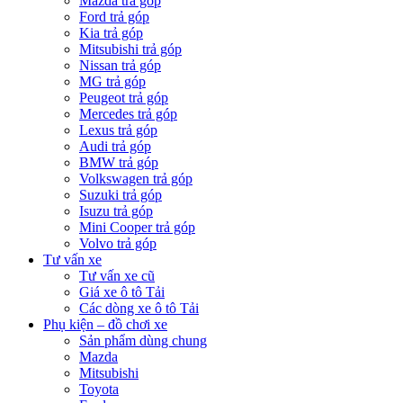
Mazda trả góp
Ford trả góp
Kia trả góp
Mitsubishi trả góp
Nissan trả góp
MG trả góp
Peugeot trả góp
Mercedes trả góp
Lexus trả góp
Audi trả góp
BMW trả góp
Volkswagen trả góp
Suzuki trả góp
Isuzu trả góp
Mini Cooper trả góp
Volvo trả góp
Tư vấn xe
Tư vấn xe cũ
Giá xe ô tô Tải
Các dòng xe ô tô Tải
Phụ kiện – đồ chơi xe
Sản phẩm dùng chung
Mazda
Mitsubishi
Toyota