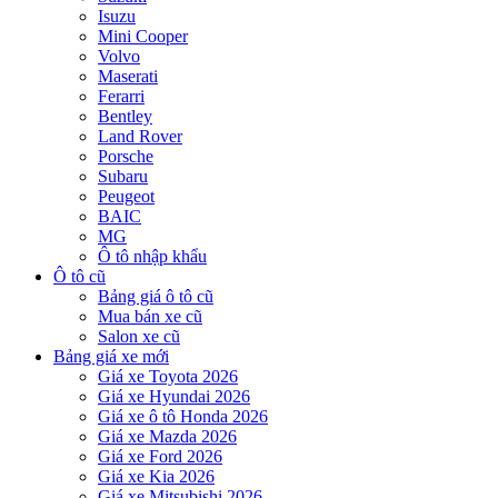
Isuzu
Mini Cooper
Volvo
Maserati
Ferarri
Bentley
Land Rover
Porsche
Subaru
Peugeot
BAIC
MG
Ô tô nhập khẩu
Ô tô cũ
Bảng giá ô tô cũ
Mua bán xe cũ
Salon xe cũ
Bảng giá xe mới
Giá xe Toyota 2026
Giá xe Hyundai 2026
Giá xe ô tô Honda 2026
Giá xe Mazda 2026
Giá xe Ford 2026
Giá xe Kia 2026
Giá xe Mitsubishi 2026