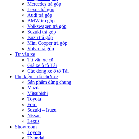
Mercedes trả góp
Lexus trả góp
Audi trả góp
BMW trả góp
Volkswagen trả góp
Suzuki trả góp
Isuzu trả góp
Mini Cooper trả góp
Volvo trả góp
Tư vấn xe
Tư vấn xe cũ
Giá xe ô tô Tải
Các dòng xe ô tô Tải
Phụ kiện – đồ chơi xe
Sản phẩm dùng chung
Mazda
Mitsubishi
Toyota
Ford
Suzuki – Isuzu
Nissan
Lexus
Showroom
Toyota
Hyundai