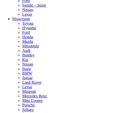
Ford
Suzuki – Isuzu
Nissan
Lexus
Showroom
Toyota
Hyundai
Ford
Honda
Mazda
Mitsubishi
Audi
Bentley
Kia
Nissan
Isuzu
BMW
Jaguar
Land Rover
Lexus
Maserati
Mercedes Benz
Mini Cooper
Porsche
Subaru