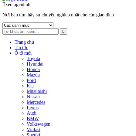
to
to
xeotogiadinh
.com
navigation
content
Nơi bạn tìm thấy sự chuyên nghiệp nhất cho các giao dịch
Trang chủ
Tin tức
Ô tô mới
Toyota
Hyundai
Honda
Mazda
Ford
Kia
Mitsubishi
Nissan
Mercedes
Lexus
Audi
BMW
Volkswagen
Vinfast
Suzuki