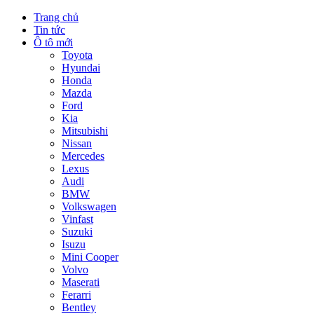
Trang chủ
Tin tức
Ô tô mới
Toyota
Hyundai
Honda
Mazda
Ford
Kia
Mitsubishi
Nissan
Mercedes
Lexus
Audi
BMW
Volkswagen
Vinfast
Suzuki
Isuzu
Mini Cooper
Volvo
Maserati
Ferarri
Bentley