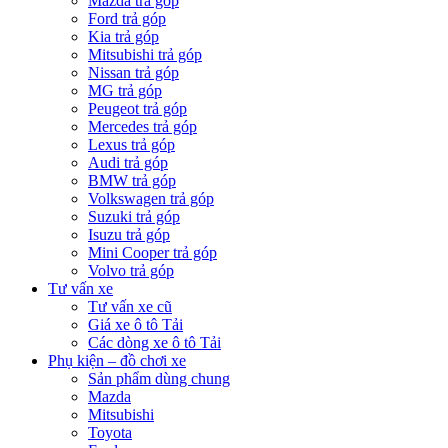
Mazda trả góp
Ford trả góp
Kia trả góp
Mitsubishi trả góp
Nissan trả góp
MG trả góp
Peugeot trả góp
Mercedes trả góp
Lexus trả góp
Audi trả góp
BMW trả góp
Volkswagen trả góp
Suzuki trả góp
Isuzu trả góp
Mini Cooper trả góp
Volvo trả góp
Tư vấn xe
Tư vấn xe cũ
Giá xe ô tô Tải
Các dòng xe ô tô Tải
Phụ kiện – đồ chơi xe
Sản phẩm dùng chung
Mazda
Mitsubishi
Toyota