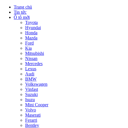
Trang chủ
Tin tức
Ô tô mới
Toyota
Hyundai
Honda
Mazda
Ford
Kia
Mitsubishi
Nissan
Mercedes
Lexus
Audi
BMW
Volkswagen
Vinfast
Suzuki
Isuzu
Mini Cooper
Volvo
Maserati
Ferarri
Bentley