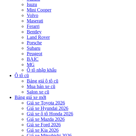
Isuzu
Mini Cooper
Volvo
Maserati
Ferarri
Bentley
Land Rover
Porsche
Subaru
Peugeot
BAIC
MG
Ô tô nhập khẩu
Ô tô cũ
Bảng giá ô tô cũ
Mua bán xe cũ
Salon xe cũ
Bảng giá xe mới
Giá xe Toyota 2026
Giá xe Hyundai 2026
Giá xe ô tô Honda 2026
Giá xe Mazda 2026
Giá xe Ford 2026
Giá xe Kia 2026
Giá xe Mitsubishi 2026