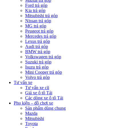
Mazda trả góp
Ford trả góp
Kia trả góp
Mitsubishi trả góp
Nissan trả góp
MG trả góp
Peugeot trả góp
Mercedes trả góp
Lexus trả góp
Audi trả góp
BMW trả góp
Volkswagen trả góp
Suzuki trả góp
Isuzu trả góp
Mini Cooper trả góp
Volvo trả góp
Tư vấn xe
Tư vấn xe cũ
Giá xe ô tô Tải
Các dòng xe ô tô Tải
Phụ kiện – đồ chơi xe
Sản phẩm dùng chung
Mazda
Mitsubishi
Toyota