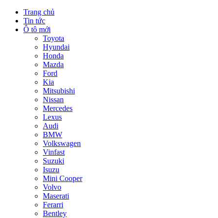
Trang chủ
Tin tức
Ô tô mới
Toyota
Hyundai
Honda
Mazda
Ford
Kia
Mitsubishi
Nissan
Mercedes
Lexus
Audi
BMW
Volkswagen
Vinfast
Suzuki
Isuzu
Mini Cooper
Volvo
Maserati
Ferarri
Bentley