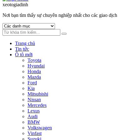
to
to
xeotogiadinh
.com
navigation
content
Nơi bạn tìm thấy sự chuyên nghiệp nhất cho các giao dịch
Trang chủ
Tin tức
Ô tô mới
Toyota
Hyundai
Honda
Mazda
Ford
Kia
Mitsubishi
Nissan
Mercedes
Lexus
Audi
BMW
Volkswagen
Vinfast
Suzuki