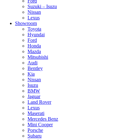
Ford
Suzuki – Isuzu
Nissan
Lexus
Showroom
Toyota
Hyundai
Ford
Honda
Mazda
Mitsubishi
Audi
Bentley
Kia
Nissan
Isuzu
BMW
Jaguar
Land Rover
Lexus
Maserati
Mercedes Benz
Mini Cooper
Porsche
Subaru