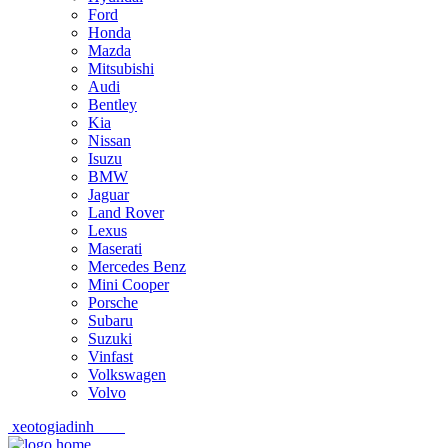
Ford
Honda
Mazda
Mitsubishi
Audi
Bentley
Kia
Nissan
Isuzu
BMW
Jaguar
Land Rover
Lexus
Maserati
Mercedes Benz
Mini Cooper
Porsche
Subaru
Suzuki
Vinfast
Volkswagen
Volvo
xeotogiadinh
.com
Skip
Skip