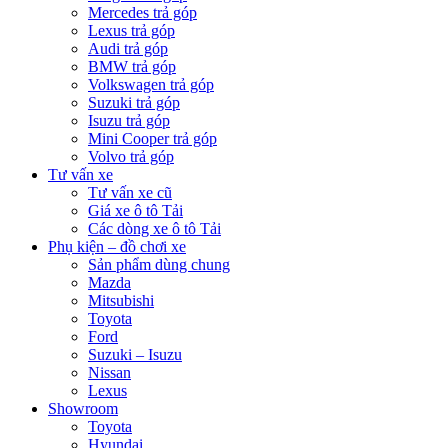
Mercedes trả góp
Lexus trả góp
Audi trả góp
BMW trả góp
Volkswagen trả góp
Suzuki trả góp
Isuzu trả góp
Mini Cooper trả góp
Volvo trả góp
Tư vấn xe
Tư vấn xe cũ
Giá xe ô tô Tải
Các dòng xe ô tô Tải
Phụ kiện – đồ chơi xe
Sản phẩm dùng chung
Mazda
Mitsubishi
Toyota
Ford
Suzuki – Isuzu
Nissan
Lexus
Showroom
Toyota
Hyundai