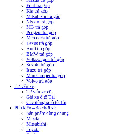
Mazda trả góp
Ford trả góp
Kia trả góp
Mitsubishi trả góp
Nissan trả góp
MG trả góp
Peugeot trả góp
Mercedes trả góp
Lexus trả góp
Audi trả góp
BMW trả góp
Volkswagen trả góp
Suzuki trả góp
Isuzu trả góp
Mini Cooper trả góp
Volvo trả góp
Tư vấn xe
Tư vấn xe cũ
Giá xe ô tô Tải
Các dòng xe ô tô Tải
Phụ kiện – đồ chơi xe
Sản phẩm dùng chung
Mazda
Mitsubishi
Toyota