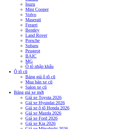
Isuzu
Mini Cooper
Volvo
Maserati
Ferarri
Bentley
Land Rover
Porsche
Subaru
Peugeot
BAIC
MG
Ô tô nhập khẩu
Ô tô cũ
Bảng giá ô tô cũ
Mua bán xe cũ
Salon xe cũ
Bảng giá xe mới
Giá xe Toyota 2026
Giá xe Hyundai 2026
Giá xe ô tô Honda 2026
Giá xe Mazda 2026
Giá xe Ford 2026
Giá xe Kia 2026
Giá xe Mitsubishi 2026