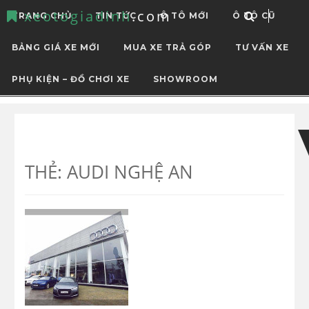
xeotogiadinh
.com
TRANG CHỦ
TIN TỨC
Ô TÔ MỚI
Ô TÔ CŨ
BẢNG GIÁ XE MỚI
MUA XE TRẢ GÓP
TƯ VẤN XE
PHỤ KIỆN – ĐỒ CHƠI XE
SHOWROOM
Skip
Skip
to
to
navigation
content
THẺ:
AUDI NGHỆ AN