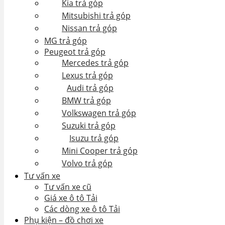
Kia trả góp
Mitsubishi trả góp
Nissan trả góp
MG trả góp
Peugeot trả góp
Mercedes trả góp
Lexus trả góp
Audi trả góp
BMW trả góp
Volkswagen trả góp
Suzuki trả góp
Isuzu trả góp
Mini Cooper trả góp
Volvo trả góp
Tư vấn xe
Tư vấn xe cũ
Giá xe ô tô Tải
Các dòng xe ô tô Tải
Phụ kiện – đồ chơi xe