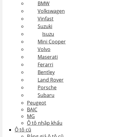
BMW
Volkswagen
Vinfast
Suzuki
Isuzu
Mini Cooper
Volvo
Maserati
Ferarri
Bentley
Land Rover
Porsche
Subaru
Peugeot
BAIC
MG
Ô tô nhập khẩu
Ô tô cũ
Bảng giá ô tô cũ