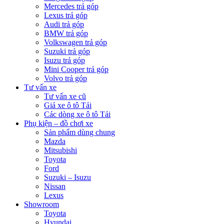
Mercedes trả góp
Lexus trả góp
Audi trả góp
BMW trả góp
Volkswagen trả góp
Suzuki trả góp
Isuzu trả góp
Mini Cooper trả góp
Volvo trả góp
Tư vấn xe
Tư vấn xe cũ
Giá xe ô tô Tải
Các dòng xe ô tô Tải
Phụ kiện – đồ chơi xe
Sản phẩm dùng chung
Mazda
Mitsubishi
Toyota
Ford
Suzuki – Isuzu
Nissan
Lexus
Showroom
Toyota
Hyundai