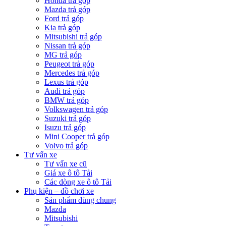
Honda trả góp
Mazda trả góp
Ford trả góp
Kia trả góp
Mitsubishi trả góp
Nissan trả góp
MG trả góp
Peugeot trả góp
Mercedes trả góp
Lexus trả góp
Audi trả góp
BMW trả góp
Volkswagen trả góp
Suzuki trả góp
Isuzu trả góp
Mini Cooper trả góp
Volvo trả góp
Tư vấn xe
Tư vấn xe cũ
Giá xe ô tô Tải
Các dòng xe ô tô Tải
Phụ kiện – đồ chơi xe
Sản phẩm dùng chung
Mazda
Mitsubishi