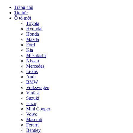
Trang chủ
Tin tức
Ô tô mới
Toyota
Hyundai
Honda
Mazda
Ford
Kia
Mitsubishi
Nissan
Mercedes
Lexus
Audi
BMW
Volkswagen
Vinfast
Suzuki
Isuzu
Mini Cooper
Volvo
Maserati
Ferarri
Bentley