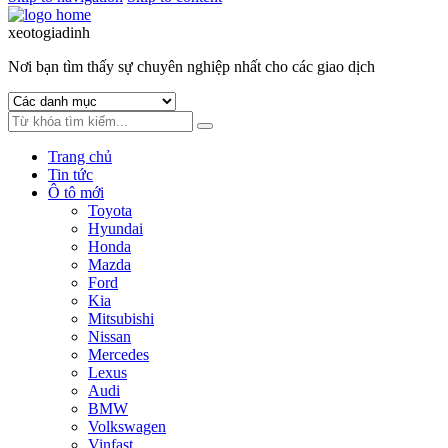
xeotogiadinh
.com
Nơi bạn tìm thấy sự chuyên nghiệp nhất cho các giao dịch
Trang chủ
Tin tức
Ô tô mới
Toyota
Hyundai
Honda
Mazda
Ford
Kia
Mitsubishi
Nissan
Mercedes
Lexus
Audi
BMW
Volkswagen
Vinfast