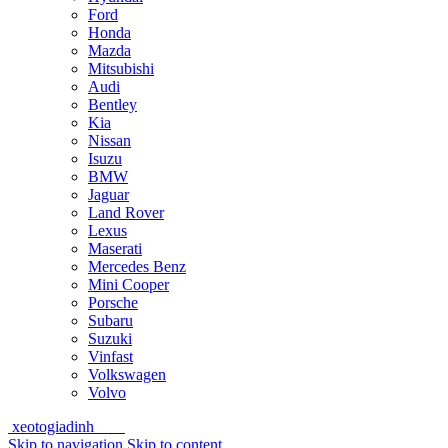
Ford
Honda
Mazda
Mitsubishi
Audi
Bentley
Kia
Nissan
Isuzu
BMW
Jaguar
Land Rover
Lexus
Maserati
Mercedes Benz
Mini Cooper
Porsche
Subaru
Suzuki
Vinfast
Volkswagen
Volvo
xeotogiadinh
.com
Skip to navigation
Skip to content