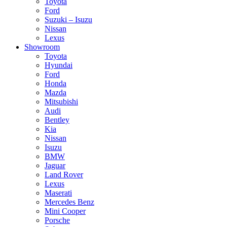
Toyota
Ford
Suzuki – Isuzu
Nissan
Lexus
Showroom
Toyota
Hyundai
Ford
Honda
Mazda
Mitsubishi
Audi
Bentley
Kia
Nissan
Isuzu
BMW
Jaguar
Land Rover
Lexus
Maserati
Mercedes Benz
Mini Cooper
Porsche