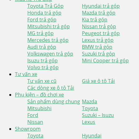
Toyota Trả Góp
Hyundai trả góp
Honda trả góp
Mazda trả góp
Ford trả góp
Kia trả góp
Mitsubishi trả góp
Nissan trả góp
MG trả góp
Peugeot trả góp
Mercedes trả góp
Lexus trả góp
Audi trả góp
BMW trả góp
Volkswagen trả góp
Suzuki trả góp
Isuzu trả góp
Mini Cooper trả góp
Volvo trả góp
Tư vấn xe
Tư vấn xe cũ
Giá xe ô tô Tải
Các dòng xe ô tô Tải
Phụ kiện – đồ chơi xe
Sản phẩm dùng chung
Mazda
Mitsubishi
Toyota
Ford
Suzuki – Isuzu
Nissan
Lexus
Showroom
Toyota
Hyundai