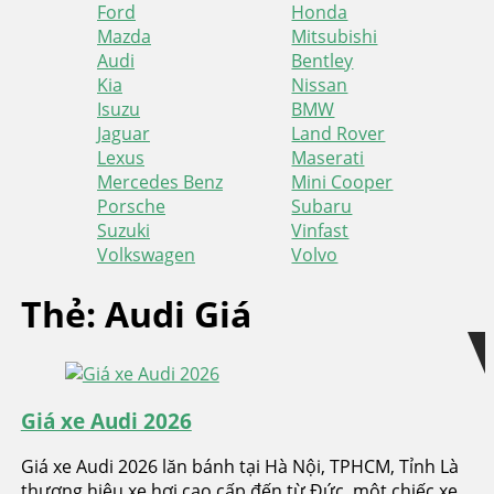
Ford
Honda
Mazda
Mitsubishi
Audi
Bentley
Kia
Nissan
Isuzu
BMW
Jaguar
Land Rover
Lexus
Maserati
Mercedes Benz
Mini Cooper
Porsche
Subaru
Suzuki
Vinfast
Volkswagen
Volvo
Skip
Skip
Thẻ:
Audi Giá
to
to
navigation
content
Giá xe Audi 2026
Giá xe Audi 2026 lăn bánh tại Hà Nội, TPHCM, Tỉnh Là
thương hiệu xe hơi cao cấp đến từ Đức, một chiếc xe...