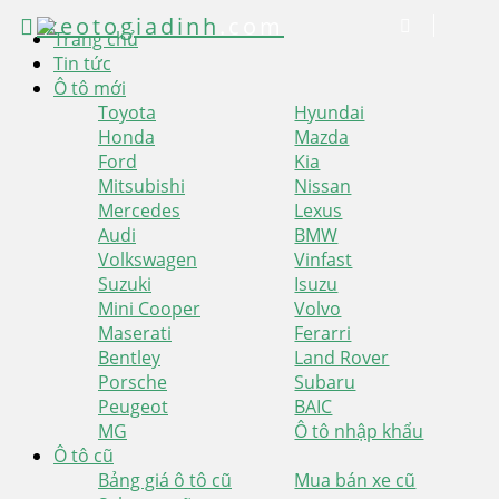
xeotogiadinh
.com
Trang chủ
Tin tức
Ô tô mới
Toyota
Hyundai
Honda
Mazda
Ford
Kia
Mitsubishi
Nissan
Mercedes
Lexus
Audi
BMW
Volkswagen
Vinfast
Suzuki
Isuzu
Mini Cooper
Volvo
Maserati
Ferarri
Bentley
Land Rover
Porsche
Subaru
Peugeot
BAIC
MG
Ô tô nhập khẩu
Ô tô cũ
Bảng giá ô tô cũ
Mua bán xe cũ