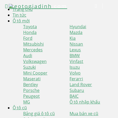
xeotogiadinh
.com
Trang chủ
Tin tức
Ô tô mới
Toyota
Hyundai
Honda
Mazda
Ford
Kia
Mitsubishi
Nissan
Mercedes
Lexus
Audi
BMW
Volkswagen
Vinfast
Suzuki
Isuzu
Mini Cooper
Volvo
Maserati
Ferarri
Bentley
Land Rover
Porsche
Subaru
Peugeot
BAIC
MG
Ô tô nhập khẩu
Ô tô cũ
Bảng giá ô tô cũ
Mua bán xe cũ