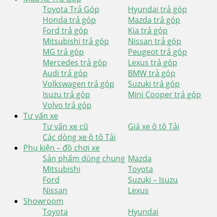
Toyota Trả Góp
Hyundai trả góp
Honda trả góp
Mazda trả góp
Ford trả góp
Kia trả góp
Mitsubishi trả góp
Nissan trả góp
MG trả góp
Peugeot trả góp
Mercedes trả góp
Lexus trả góp
Audi trả góp
BMW trả góp
Volkswagen trả góp
Suzuki trả góp
Isuzu trả góp
Mini Cooper trả góp
Volvo trả góp
Tư vấn xe
Tư vấn xe cũ
Giá xe ô tô Tải
Các dòng xe ô tô Tải
Phụ kiện – đồ chơi xe
Sản phẩm dùng chung
Mazda
Mitsubishi
Toyota
Ford
Suzuki – Isuzu
Nissan
Lexus
Showroom
Toyota
Hyundai