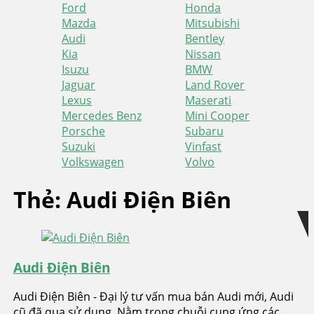
Ford
Honda
Mazda
Mitsubishi
Audi
Bentley
Kia
Nissan
Isuzu
BMW
Jaguar
Land Rover
Lexus
Maserati
Mercedes Benz
Mini Cooper
Porsche
Subaru
Suzuki
Vinfast
Volkswagen
Volvo
Skip
Skip
Thẻ:
Audi Điện Biên
to
to
navigation
content
Audi Điện Biên
Audi Điện Biên - Đại lý tư vấn mua bán Audi mới, Audi
cũ đã qua sử dụng. Nằm trong chuỗi cung ứng các