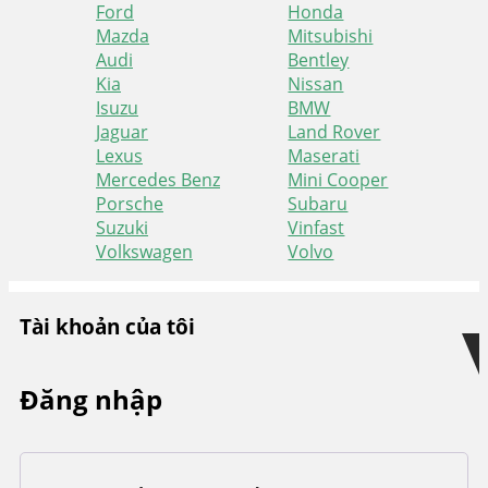
Ford
Honda
Mazda
Mitsubishi
Audi
Bentley
Kia
Nissan
Isuzu
BMW
Jaguar
Land Rover
Lexus
Maserati
Mercedes Benz
Mini Cooper
Porsche
Subaru
Suzuki
Vinfast
Volkswagen
Volvo
Skip
Skip
to
to
Tài khoản của tôi
navigation
content
Đăng nhập