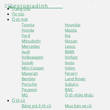
xeotogiadinh
.com
Trang chủ
Tin tức
Ô tô mới
Toyota
Hyundai
Honda
Mazda
Ford
Kia
Mitsubishi
Nissan
Mercedes
Lexus
Audi
BMW
Volkswagen
Vinfast
Suzuki
Isuzu
Mini Cooper
Volvo
Maserati
Ferarri
Bentley
Land Rover
Porsche
Subaru
Peugeot
BAIC
MG
Ô tô nhập khẩu
Ô tô cũ
Bảng giá ô tô cũ
Mua bán xe cũ