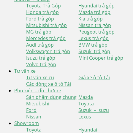
Toyota Trả Góp
Hyundai trả góp
Honda trả góp
Mazda trả góp
Ford trả góp
Kia trả góp
Mitsubishi trả góp
Nissan trả góp
MG trả góp
Peugeot trả góp
Mercedes trả góp
Lexus trả góp
Audi trả góp
BMW trả góp
Volkswagen trả góp
Suzuki trả góp
Isuzu trả góp
Mini Cooper trả góp
Volvo trả góp
Tư vấn xe
Tư vấn xe cũ
Giá xe ô tô Tải
Các dòng xe ô tô Tải
Phụ kiện – đồ chơi xe
Sản phẩm dùng chung
Mazda
Mitsubishi
Toyota
Ford
Suzuki – Isuzu
Nissan
Lexus
Showroom
Toyota
Hyundai