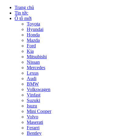
Trang chủ
Tin tức
Ô tô mới
Toyota
Hyundai
Honda
Mazda
Ford
Kia
Mitsubishi
Nissan
Mercedes
Lexus
Audi
BMW
Volkswagen
Vinfast
Suzuki
Isuzu
Mini Cooper
Volvo
Maserati
Ferarri
Bentley