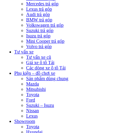
Mercedes trả góp
Lexus trả góp
Audi trả góp
BMW trả góp
Volkswagen trả góp
Suzuki trả góp
Isuzu trả góp
Mini Cooper trả góp
Volvo trả góp
Tư vấn xe
Tư vấn xe cũ
Giá xe ô tô Tải
Các dòng xe ô tô Tải
Phụ kiện – đồ chơi xe
Sản phẩm dùng chung
Mazda
Mitsubishi
Toyota
Ford
Suzuki – Isuzu
Nissan
Lexus
Showroom
Toyota
Hyundai