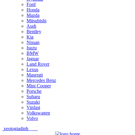
Ford
Honda
Mazda
Mitsubishi
Audi
Bentley
Kia
Nissan
Isuzu
BMW
Jaguar
Land Rover
Lexus
Maserati
Mercedes Benz
Mini Cooper
Porsche
Subaru
Suzuki
Vinfast
Volkswagen
Volvo
xeotogiadinh
.com
Skip
Skip