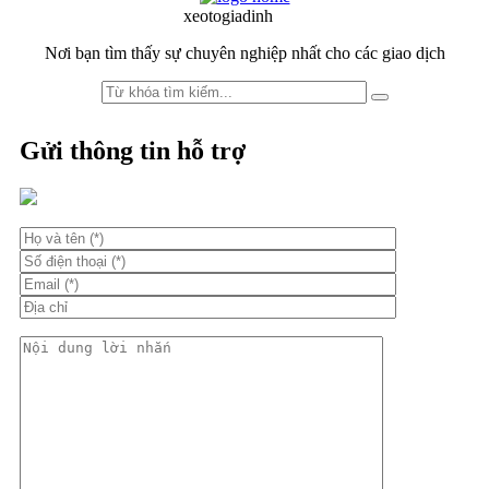
to
to
xeotogiadinh
.com
navigation
content
Nơi bạn tìm thấy sự chuyên nghiệp nhất cho các giao dịch
Gửi thông tin hỗ trợ