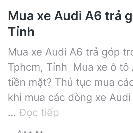
Mua xe Audi A6 trả 
Tỉnh
Mua xe Audi A6 trả góp tro
Tphcm, Tỉnh Mua xe ô tô 
tiền mặt? Thủ tục mua các
khi mua các dòng xe Audi 
Mua
…
Đọc tiếp
xe
Audi
A6
Ô tô gia đình
trả