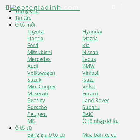
xeotogiadinh
.com
Trang chủ
Tin tức
Ô tô mới
Toyota
Hyundai
Honda
Mazda
Ford
Kia
Mitsubishi
Nissan
Mercedes
Lexus
Audi
BMW
Volkswagen
Vinfast
Suzuki
Isuzu
Mini Cooper
Volvo
Maserati
Ferarri
Bentley
Land Rover
Porsche
Subaru
Peugeot
BAIC
MG
Ô tô nhập khẩu
Ô tô cũ
Bảng giá ô tô cũ
Mua bán xe cũ