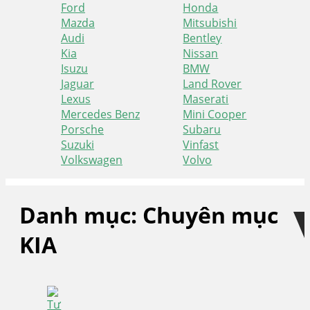
Ford
Honda
Mazda
Mitsubishi
Audi
Bentley
Kia
Nissan
Isuzu
BMW
Jaguar
Land Rover
Lexus
Maserati
Mercedes Benz
Mini Cooper
Porsche
Subaru
Suzuki
Vinfast
Volkswagen
Volvo
Skip
Skip
to
to
Danh mục:
Chuyên mục
navigation
content
KIA