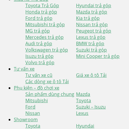
Toyota Trả Góp
Hyundai trả góp
Honda trả góp
Mazda trả góp
Ford trả góp
Kia trả góp
Mitsubishi trả góp
Nissan trả góp
MG trả góp
Peugeot trả góp
Mercedes trả góp
Lexus trả góp
Audi trả góp
BMW trả góp
Volkswagen trả góp
Suzuki trả góp
Isuzu trả góp
Mini Cooper trả góp
Volvo trả góp
Tư vấn xe
Tư vấn xe cũ
Giá xe ô tô Tải
Các dòng xe ô tô Tải
Phụ kiện – đồ chơi xe
Sản phẩm dùng chung
Mazda
Mitsubishi
Toyota
Ford
Suzuki – Isuzu
Nissan
Lexus
Showroom
Toyota
Hyundai